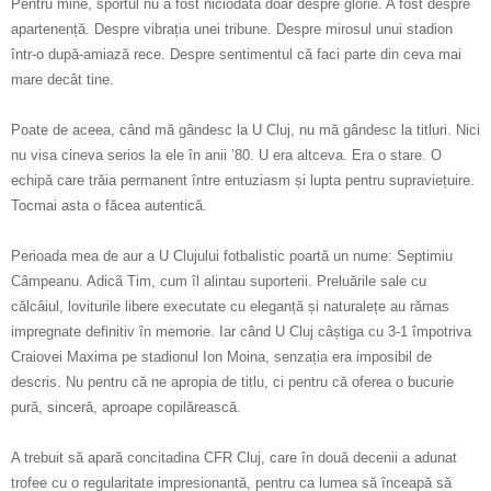
Pentru mine, sportul nu a fost niciodată doar despre glorie. A fost despre
apartenență. Despre vibrația unei tribune. Despre mirosul unui stadion
într-o după-amiază rece. Despre sentimentul că faci parte din ceva mai
mare decât tine.
Poate de aceea, când mă gândesc la U Cluj, nu mă gândesc la titluri. Nici
nu visa cineva serios la ele în anii ’80. U era altceva. Era o stare. O
echipă care trăia permanent între entuziasm și lupta pentru supraviețuire.
Tocmai asta o făcea autentică.
Perioada mea de aur a U Clujului fotbalistic poartă un nume: Septimiu
Câmpeanu. Adicã Tim, cum îl alintau suporterii. Preluările sale cu
călcâiul, loviturile libere executate cu eleganță și naturalețe au rămas
impregnate definitiv în memorie. Iar când U Cluj câștiga cu 3-1 împotriva
Craiovei Maxima pe stadionul Ion Moina, senzația era imposibil de
descris. Nu pentru că ne apropia de titlu, ci pentru că oferea o bucurie
pură, sinceră, aproape copilărească.
A trebuit să apară concitadina CFR Cluj, care în două decenii a adunat
trofee cu o regularitate impresionantă, pentru ca lumea să înceapă să