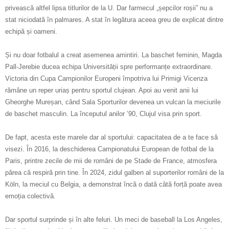
privească altfel lipsa titlurilor de la U. Dar farmecul „șepcilor roșii” nu a
stat niciodată în palmares. A stat în legătura aceea greu de explicat dintre
echipă și oameni.
Și nu doar fotbalul a creat asemenea amintiri. La baschet feminin, Magda
Pall-Jerebie ducea echipa Universității spre performanțe extraordinare.
Victoria din Cupa Campionilor Europeni împotriva lui Primigi Vicenza
rămâne un reper uriaș pentru sportul clujean. Apoi au venit anii lui
Gheorghe Mureșan, când Sala Sporturilor devenea un vulcan la meciurile
de baschet masculin. La începutul anilor ’90, Clujul visa prin sport.
De fapt, acesta este marele dar al sportului: capacitatea de a te face să
visezi. În 2016, la deschiderea Campionatului European de fotbal de la
Paris, printre zecile de mii de români de pe Stade de France, atmosfera
părea că respiră prin tine. În 2024, zidul galben al suporterilor români de la
Köln, la meciul cu Belgia, a demonstrat încă o dată câtă forță poate avea
emoția colectivă.
Dar sportul surprinde și în alte feluri. Un meci de baseball la Los Angeles,