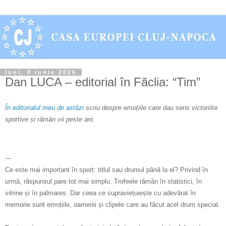
luni, 8 iunie 2026
Dan LUCA – editorial în Fãclia: “Tim”
În editorialul meu de astăzi
scriu despre emoțiile care dau sens victoriilor
sportive și rămân vii peste ani.
---
Ce este mai important în sport: titlul sau drumul până la el? Privind în
urmă, răspunsul pare tot mai simplu. Trofeele rămân în statistici, în
vitrine și în palmares. Dar ceea ce supraviețuiește cu adevărat în
memorie sunt emoțiile, oamenii și clipele care au făcut acel drum special.