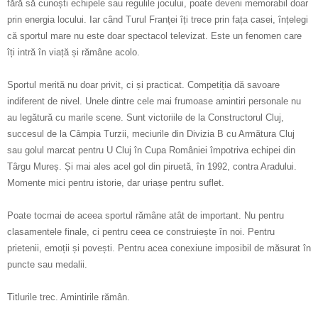
fără să cunoști echipele sau regulile jocului, poate deveni memorabil doar
prin energia locului. Iar când Turul Franței îți trece prin fața casei, înțelegi
că sportul mare nu este doar spectacol televizat. Este un fenomen care
îți intră în viață și rămâne acolo.
Sportul merită nu doar privit, ci și practicat. Competiția dă savoare
indiferent de nivel. Unele dintre cele mai frumoase amintiri personale nu
au legătură cu marile scene. Sunt victoriile de la Constructorul Cluj,
succesul de la Câmpia Turzii, meciurile din Divizia B cu Armătura Cluj
sau golul marcat pentru U Cluj în Cupa României împotriva echipei din
Târgu Mureș. Și mai ales acel gol din piruetă, în 1992, contra Aradului.
Momente mici pentru istorie, dar uriașe pentru suflet.
Poate tocmai de aceea sportul rămâne atât de important. Nu pentru
clasamentele finale, ci pentru ceea ce construiește în noi. Pentru
prietenii, emoții și povești. Pentru acea conexiune imposibil de măsurat în
puncte sau medalii.
Titlurile trec. Amintirile rămân.